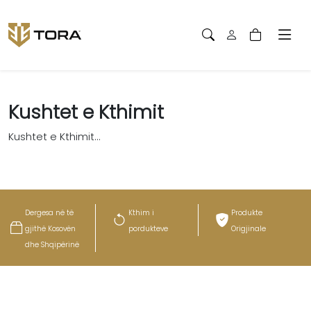
Kushtet e Kthimit
Kushtet e Kthimit...
Dergesa në të
Kthim i
Produkte
gjithë Kosovën
pordukteve
Origjinale
dhe Shqipërinë