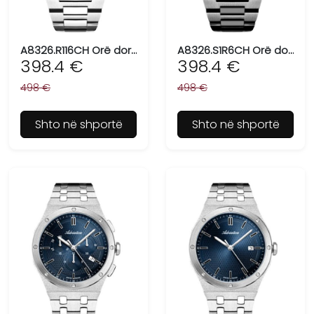
A8326.R116CH Orë dore për meshkuj ADRIATICA, Swiss Made
A8326.S1R6CH Orë dore për meshkuj ADRIATICA, Swiss Made
398.4 €
398.4 €
498 €
498 €
Shto në shportë
Shto në shportë