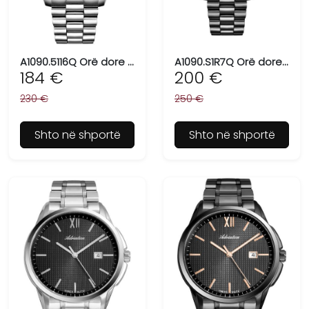
A1090.5116Q Orë dore për meshkuj ADRIATICA, Swiss Made
A1090.S1R7Q Orë dore për meshkuj ADRIATICA, Swiss Made
184 €
200 €
230 €
250 €
Shto në shportë
Shto në shportë