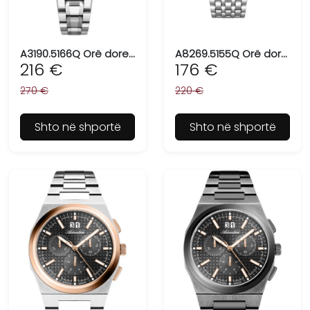
A3190.5166Q Orë dore për femra ADRIATICA, Swiss Made
A8269.5155Q Orë dore për meshkuj ADRIATICA, Swiss Made
216 €
176 €
270 €
220 €
Shto në shportë
Shto në shportë