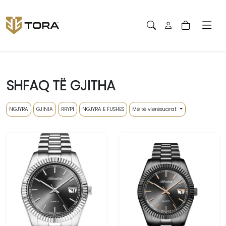
SHFAQ TË GJITHA
NGJYRA
GJINIA
RRYPI
NGJYRA E FUSHES
Më të vlerësuarat