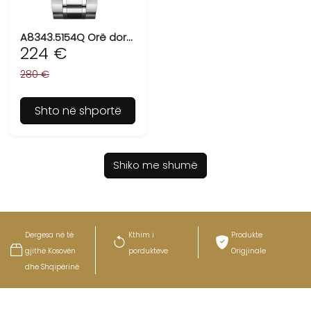
A8343.5154Q Orë dore për meshkuj ADRIATICA, Swiss Made
224 €
280 €
Shto në shportë
Shiko me shumë
Dergesa në të
Kthim i
Produkte
gjithë Kosovën
pordukteve
Origjinale
dhe Shqipërinë