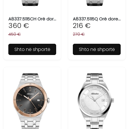
A8337.5115CH Orë dore për meshkuj ADRIATICA, Swiss Made
A8337.5115Q Orë dore për meshkuj ADRIATICA, Swiss Made
360 €
216 €
450 €
270 €
Shto në shportë
Shto në shportë