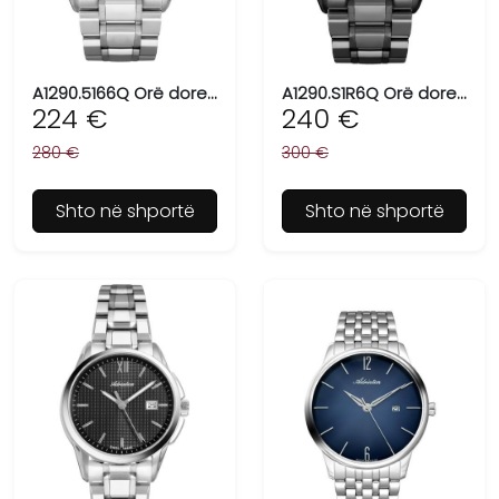
A1290.5166Q Orë dore për meshkuj ADRIATICA, Swiss Made
A1290.S1R6Q Orë dore për meshkuj ADRIATICA, Swiss Made
224 €
240 €
280 €
300 €
Shto në shportë
Shto në shportë