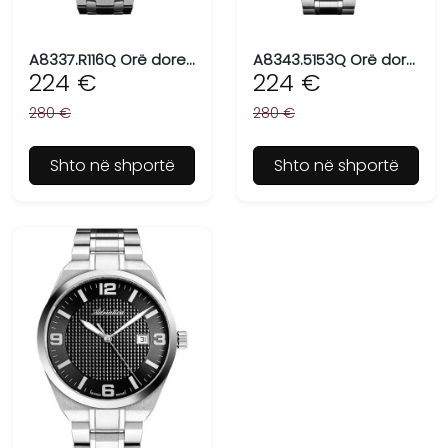
A8337.R116Q Orë dore për meshkuj ADRIATICA, Swiss Made
A8343.5153Q Orë dore për meshkuj ADRIATICA, Swiss Made
224 €
224 €
280 €
280 €
Shto në shportë
Shto në shportë