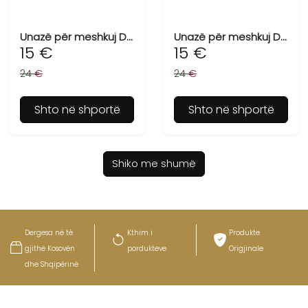
Unazë për meshkuj DANIEL KLEIN DKJ.2.2001-L-3
Unazë për meshkuj DANIEL KLEIN DKJ.2.2001-L-2
15 €
15 €
24 €
24 €
Shto në shportë
Shto në shportë
Shiko me shumë
Dergesa në të
Kthim i
Produkte
gjithë Kosovën
pordukteve
Origjinale
dhe Shqipërinë