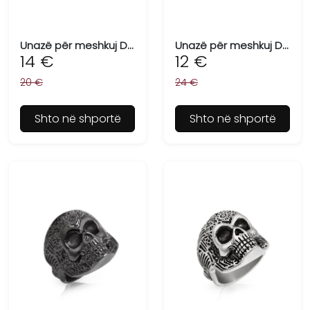
Unazë për meshkuj DANIEL KLEIN DKJ.2.2000-M-3
Unazë për meshkuj DANIEL KLEIN DKJ.2.2001-M-3
14 €
12 €
20 €
24 €
Shto në shportë
Shto në shportë