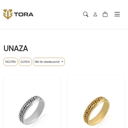
UNAZA
NGJYRA
GJINIA
Më të vlerësuarat