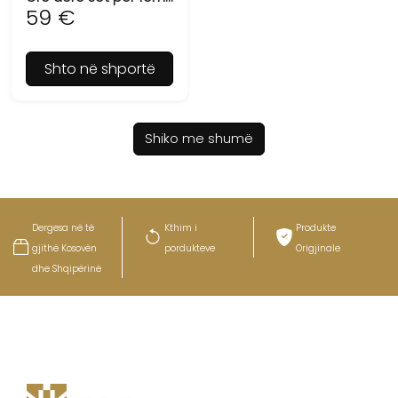
59 €
Shto në shportë
Shiko me shumë
Dergesa në të
Kthim i
Produkte
gjithë Kosovën
pordukteve
Origjinale
dhe Shqipërinë