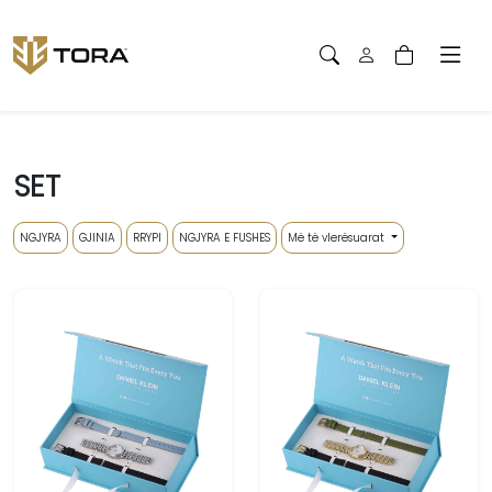
SET
NGJYRA
GJINIA
RRYPI
NGJYRA E FUSHES
Më të vlerësuarat