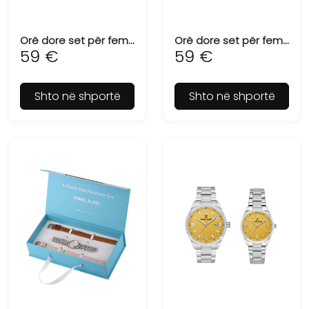
Orë dore set për femra DANIEL KLEIN DK.1.13719-3
Orë dore set për femra DANIEL KLEIN DK.1.13719-4
59 €
59 €
Shto në shportë
Shto në shportë