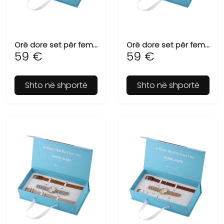
Orë dore set për femra DANIEL KLEIN DK.1.13719-1
Orë dore set për femra DANIEL KLEIN DK.1.13719-2
59 €
59 €
Shto në shportë
Shto në shportë