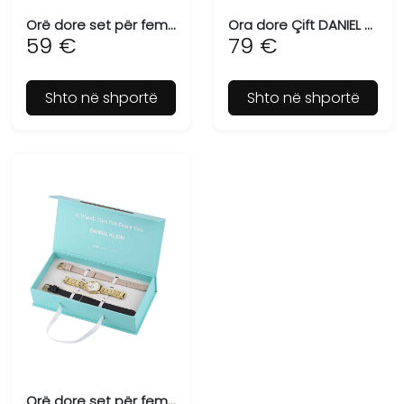
Orë dore set për femra DANIEL KLEIN DK.1.13719-5
Ora dore Çift DANIEL KLEIN DK.1.13753-5
59 €
79 €
Shto në shportë
Shto në shportë
Orë dore set për femra DANIEL KLEIN DK.1.13773-2