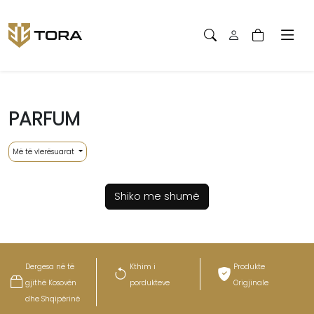
PARFUM
Më të vlerësuarat
Shiko me shumë
Dergesa në të
Kthim i
Produkte
gjithë Kosovën
pordukteve
Origjinale
dhe Shqipërinë