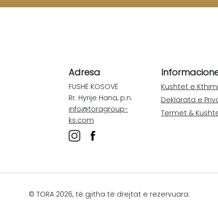
Adresa
Informacion
FUSHË KOSOVË
Kushtet e Kthimi
Rr. Hyrije Hana, p.n.
Deklarata e Priv
info@toragroup-
Termet & Kusht
ks.com
© TORA 2026, të gjitha të drejtat e rezervuara.