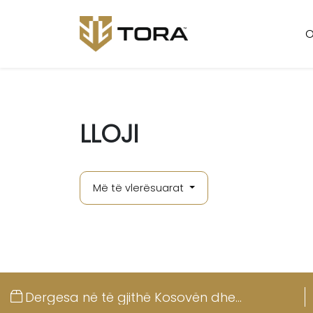
O
LLOJI
Më të vlerësuarat
Dergesa në të gjithë Kosovën dhe
Shqipërinë