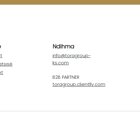
e
Ndihma
t
info@toragroup-
ks.com
atsisë
et
B2B PARTNER
toragroup.clientlly.com