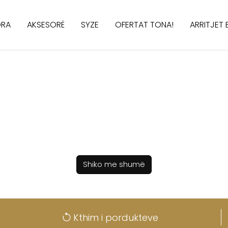
RA
AKSESORË
SYZE
OFERTAT TONA!
ARRITJET E
Shiko me shumë
Kthim i pordukteve