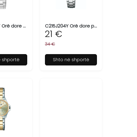
C11A-030PY Orë dore për femra Q&Q
C215J204Y Orë dore për femra Q&Q
21 €
34 €
ë shportë
Shto në shportë