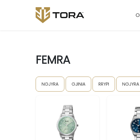
O
FEMRA
NGJYRA
GJINIA
RRYPI
NGJYRA 