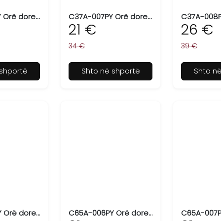
C37A-005PY Orë dore për femra Q&Q
C37A-007PY Orë dore për femra Q&Q
21 €
26 €
34 €
39 €
shportë
Shto në shportë
Shto n
C65A-005PY Orë dore për femra Q&Q
C65A-006PY Orë dore për femra Q&Q