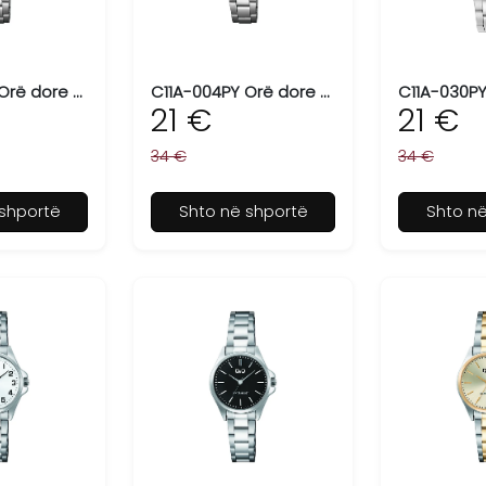
C11A-003PY Orë dore për femra Q&Q
C11A-004PY Orë dore për femra Q&Q
21 €
21 €
34 €
34 €
shportë
Shto në shportë
Shto n