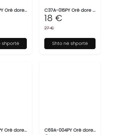
C37A-008PY Orë dore për femra Q&Q
C37A-015PY Orë dore për femra Q&Q
18 €
27 €
ë shportë
Shto në shportë
C65A-007PY Orë dore për femra Q&Q
C69A-004PY Orë dore për femra Q&Q