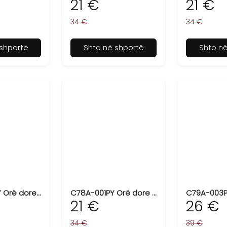
21 €
21 €
34 €
34 €
shportë
Shto në shportë
Shto n
C76A-002PY Orë dore për femra Q&Q
C78A-001PY Orë dore për femra Q&Q
21 €
26 €
34 €
39 €