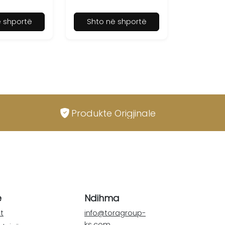
ë shportë
Shto në shportë
Produkte Origjinale
e
Ndihma
t
info@toragroup-
ks.com