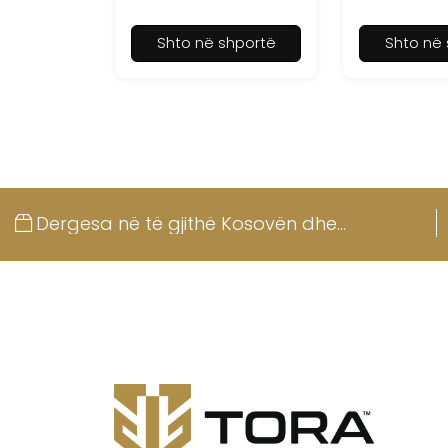
Shto në shportë
Shto në 
Dergesa në të gjithë Kosovën dhe
Shqipërinë