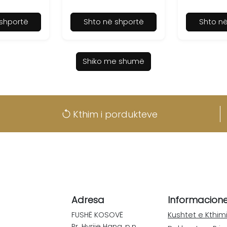
shportë
Shto në shportë
Shto n
Shiko me shumë
Kthim i pordukteve
Adresa
Informacion
FUSHË KOSOVË
Kushtet e Kthimi
Rr. Hyrije Hana, p.n.