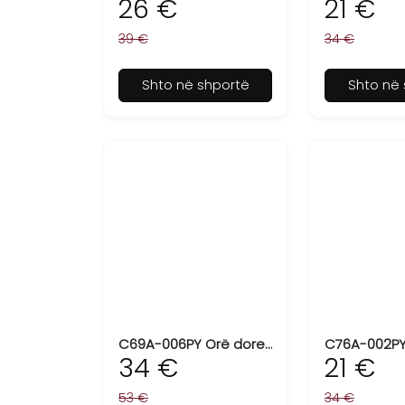
26 €
21 €
39 €
34 €
Shto në shportë
Shto në 
C69A-006PY Orë dore për femra Q&Q
34 €
21 €
53 €
34 €