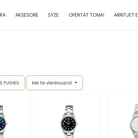
RA
AKSESORË
SYZE
OFERTAT TONA!
ARRITJET E
E FUSHES
Më të vlerësuarat