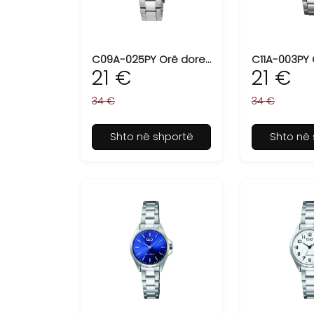
C09A-025PY Orë dore për femra Q&Q
21 €
21 €
34 €
34 €
Shto në shportë
Shto në 