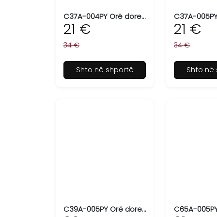
C37A-004PY Orë dore për femra Q&Q
21 €
21 €
34 €
34 €
Shto në shportë
Shto në 
C39A-005PY Orë dore për femra Q&Q