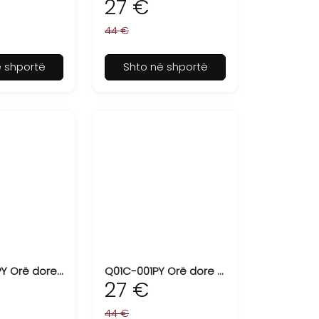
27 €
44 €
ë shportë
Shto në shportë
C79A-003PY Orë dore për femra Q&Q
Q01C-001PY Orë dore për femra Q&Q
27 €
44 €