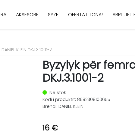
RA
AKSESORË
SYZE
OFERTAT TONA!
ARRITJET E
DANIEL KLEIN DKJ.3.1001-2
Byzylyk për femra
DKJ.3.1001-2
Në stok
Kodi i produktit: 8682308100655
Brendi: DANIEL KLEIN
16 €