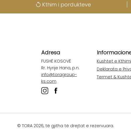
Kthim i pordukteve
Adresa
Informacion
FUSHË KOSOVË
Kushtet e Kthimi
Rr. Hyrije Hana, p.n.
Deklarata e Priv
info@toragroup-
Termet & Kusht
ks.com
© TORA 2026, të gjitha të drejtat e rezervuara.