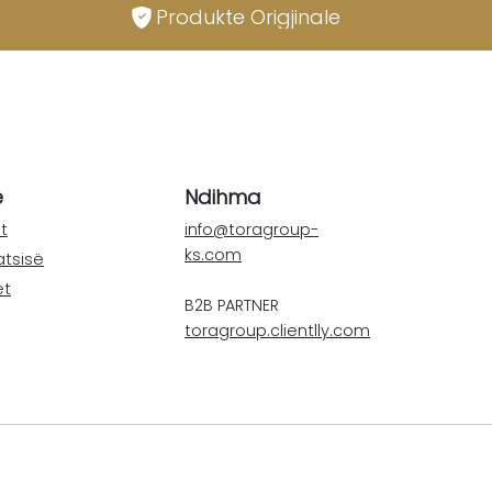
Produkte Origjinale
e
Ndihma
t
info@toragroup-
ks.com
atsisë
et
B2B PARTNER
toragroup.clientlly.com