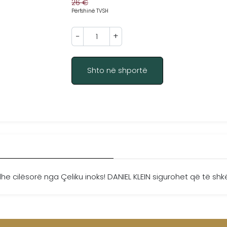
26 €
Përfshinë TVSH
−
+
Shto në shportë
he cilësorë nga Çeliku inoks! DANIEL KLEIN sigurohet që të 