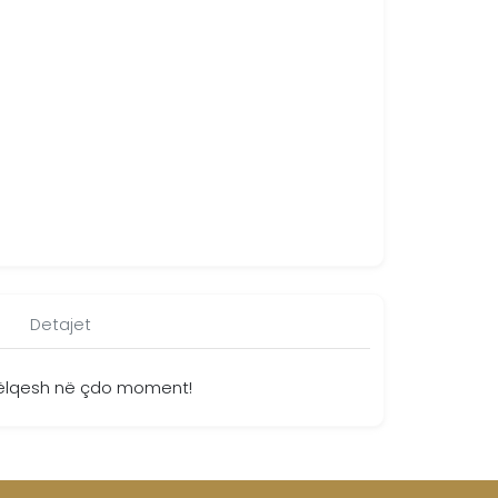
Detajet
shkëlqesh në çdo moment!