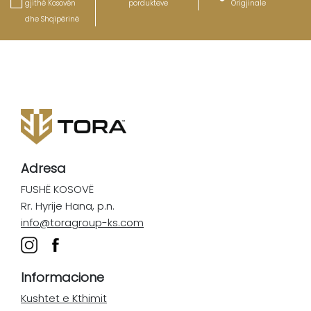
gjithë Kosovën
pordukteve
Origjinale
dhe Shqipërinë
Adresa
FUSHË KOSOVË
Rr. Hyrije Hana, p.n.
info@toragroup-ks.com
Informacione
Kushtet e Kthimit